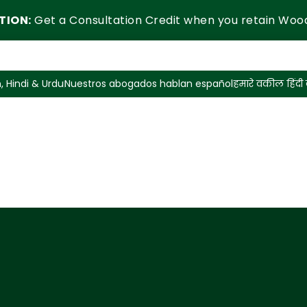
TION:
Get a Consultation Credit when you retain Woo
, Hindi & Urdu
Nuestros abogados hablan español
हमारे वकील हिंदी ब