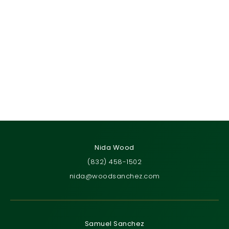
Nida Wood
(832) 458-1502
nida@woodsanchez.com
Samuel Sanchez