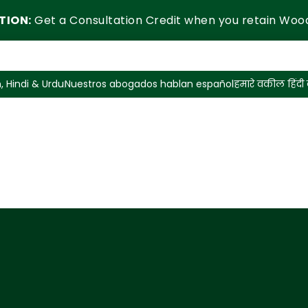
TION:
Get a Consultation Credit when you retain Woo
, Hindi & Urdu
Nuestros abogados hablan español
हमारे वकील हिंदी ब