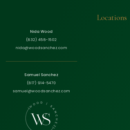
Locations
Nida Wood
(832) 458-1502
nida@woodsanchez.com
Samuel Sanchez
(817) 914-5470
samuel@woodsanchez.com