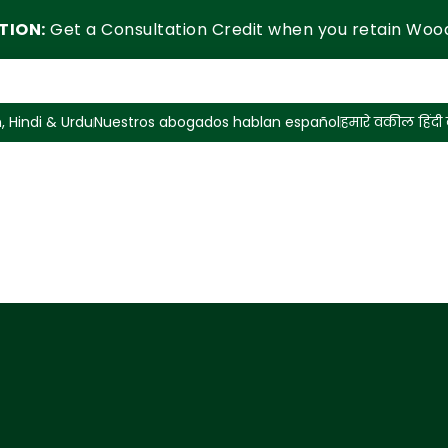
TION:
Get a Consultation Credit when you retain Woo
, Hindi & Urdu
Nuestros abogados hablan español
हमारे वकील हिंदी ब