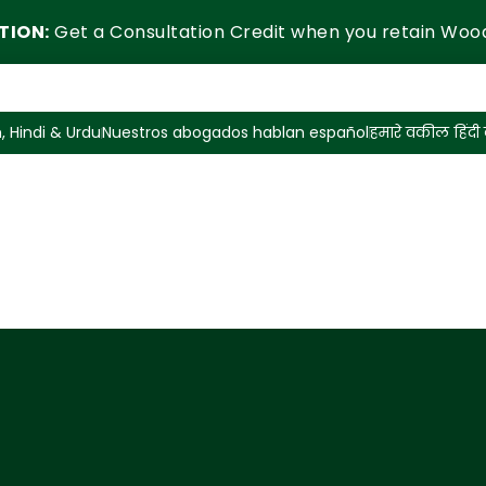
TION:
Get a Consultation Credit when you retain Woo
, Hindi & Urdu
Nuestros abogados hablan español
हमारे वकील हिंदी ब