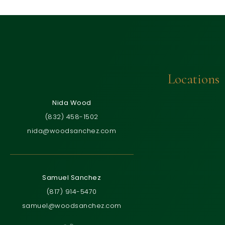
Locations
Nida Wood
(832) 458-1502
nida@woodsanchez.com
Samuel Sanchez
(817) 914-5470
samuel@woodsanchez.com